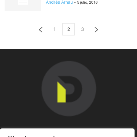
Andrés Arnau
-
5 julio, 2016
1
2
3
SOBRE NOSOTROS