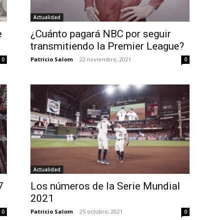
Actualidad
e
¿Cuánto pagará NBC por seguir
transmitiendo la Premier League?
Patricio Salom
-
22 noviembre, 2021
0
0
Actualidad
7
Los números de la Serie Mundial
2021
Patricio Salom
-
25 octubre, 2021
0
0