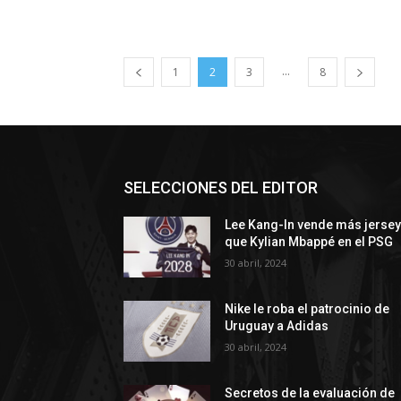
...
1
2
3
8
SELECCIONES DEL EDITOR
Lee Kang-In vende más jerse
que Kylian Mbappé en el PSG
30 abril, 2024
Nike le roba el patrocinio de
Uruguay a Adidas
30 abril, 2024
Secretos de la evaluación de