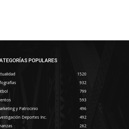
ATEGORÍAS POPULARES
tualidad
1520
fografías
932
tbol
799
ventos
593
rketing y Patrocinio
496
vestigación Deportes Inc.
492
inanzas
262