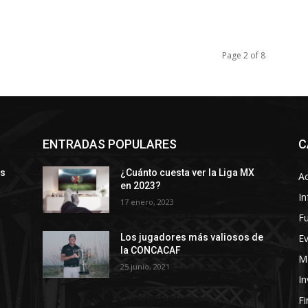
Page 2 of 8
ENTRADAS POPULARES
C
ys
¿Cuánto cuesta ver la Liga MX
Ac
en 2023?
In
17 enero, 2023
Fu
E
Los jugadores más valiosos de
la CONCACAF
Ma
25 junio, 2021
In
F