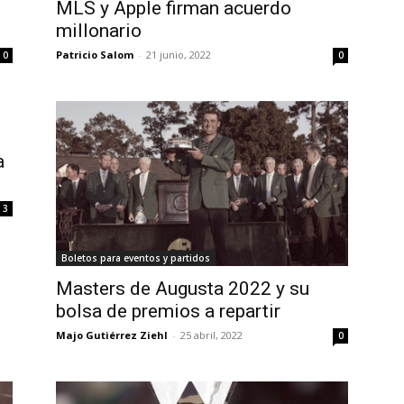
MLS y Apple firman acuerdo
millonario
Patricio Salom
-
21 junio, 2022
0
0
a
3
Boletos para eventos y partidos
Masters de Augusta 2022 y su
bolsa de premios a repartir
Majo Gutiérrez Ziehl
-
25 abril, 2022
0