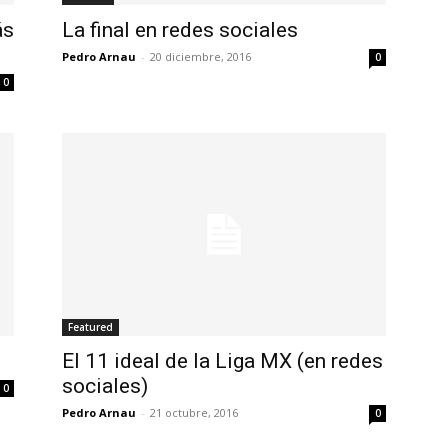
ás
La final en redes sociales
Pedro Arnau
-
20 diciembre, 2016
0
0
Featured
El 11 ideal de la Liga MX (en redes
sociales)
0
Pedro Arnau
-
21 octubre, 2016
0