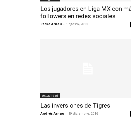
Los jugadores en Liga MX con m
followers en redes sociales
Pedro Arnau
-
1 agosto, 2018
Actualidad
Las inversiones de Tigres
Andrés Arnau
-
19 diciembre, 2016