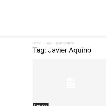
Home
Tags
Javier Aquino
Tag: Javier Aquino
Infografías