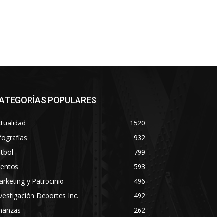
ATEGORÍAS POPULARES
tualidad
1520
fografías
932
tbol
799
ventos
593
rketing y Patrocinio
496
vestigación Deportes Inc.
492
inanzas
262