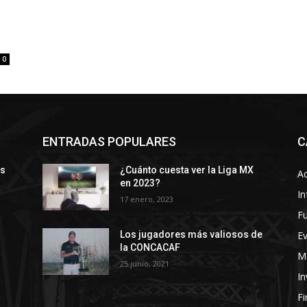
0
ENTRADAS POPULARES
C
ys
¿Cuánto cuesta ver la Liga MX
Ac
en 2023?
In
17 enero, 2023
Fu
E
Los jugadores más valiosos de
la CONCACAF
Ma
25 junio, 2021
In
F