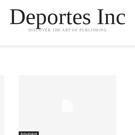
Deportes Inc
DISCOVER THE ART OF PUBLISHING
Actualidad