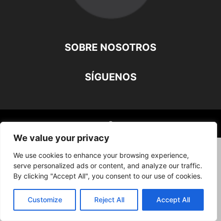
SOBRE NOSOTROS
SÍGUENOS
©
We value your privacy
We use cookies to enhance your browsing experience,
serve personalized ads or content, and analyze our traffic.
By clicking "Accept All", you consent to our use of cookies.
Customize
Reject All
Accept All