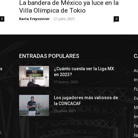
La bandera de México ya luce en la
Villa Olímpica de Tokio
Karla Freyssinier
-
21 julio, 2021
0
0
ENTRADAS POPULARES
C
ys
¿Cuánto cuesta ver la Liga MX
Ac
en 2023?
In
17 enero, 2023
Fu
E
Los jugadores más valiosos de
la CONCACAF
Ma
25 junio, 2021
In
F
:
Nú