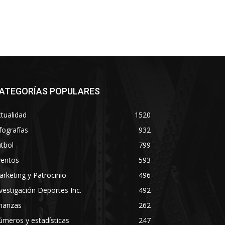
ATEGORÍAS POPULARES
tualidad
1520
fografías
932
tbol
799
ventos
593
rketing y Patrocinio
496
vestigación Deportes Inc.
492
inanzas
262
meros y estadísticas
247