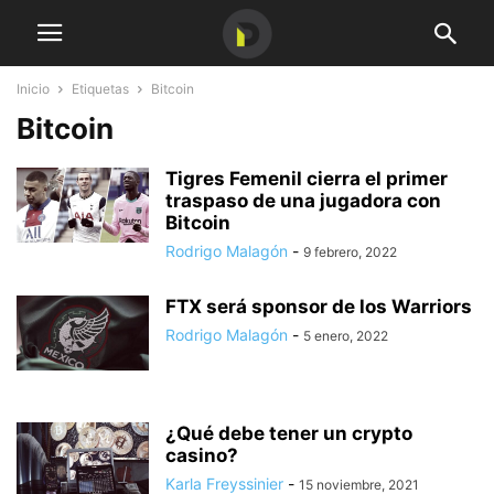
Inicio
Etiquetas
Bitcoin
Bitcoin
Tigres Femenil cierra el primer
traspaso de una jugadora con
Bitcoin
Rodrigo Malagón
-
9 febrero, 2022
FTX será sponsor de los Warriors
Rodrigo Malagón
-
5 enero, 2022
¿Qué debe tener un crypto
casino?
Karla Freyssinier
-
15 noviembre, 2021