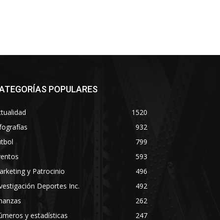
ATEGORÍAS POPULARES
tualidad
1520
fografías
932
tbol
799
ventos
593
rketing y Patrocinio
496
vestigación Deportes Inc.
492
inanzas
262
meros y estadísticas
247