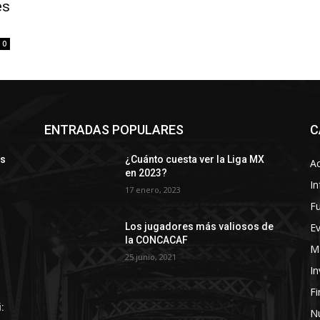
es
0
ENTRADAS POPULARES
C
ys
¿Cuánto cuesta ver la Liga MX
Ac
en 2023?
In
17 enero, 2023
Fu
E
Los jugadores más valiosos de
la CONCACAF
Ma
25 junio, 2021
In
F
:
Nú