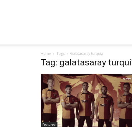
Home
Tags
Galatasaray turquía
Tag: galatasaray turqu
Featured