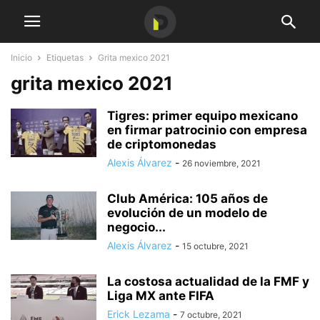
Inicio
Etiquetas
Grita mexico 2021
grita mexico 2021
Tigres: primer equipo mexicano
en firmar patrocinio con empresa
de criptomonedas
Alexis Álvarez
-
26 noviembre, 2021
Club América: 105 años de
evolución de un modelo de
negocio...
Alexis Álvarez
-
15 octubre, 2021
La costosa actualidad de la FMF y
Liga MX ante FIFA
Erick Lezama
-
7 octubre, 2021