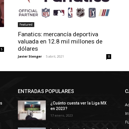
Featured
Fanatics: mercancía deportiva
valuada en 12.8 mil millones de
dólares
5
Javier Stenger
-
5 abril, 2021
0
ENTRADAS POPULARES
C
ys
¿Cuánto cuesta ver la Liga MX
Ac
en 2023?
In
17 enero, 2023
Fu