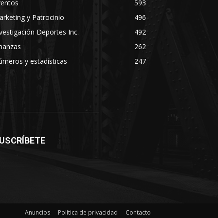
ventos
593
rketing y Patrocinio
496
vestigación Deportes Inc.
492
inanzas
262
meros y estadísticas
247
USCRÍBETE
Anuncios
Política de privacidad
Contacto