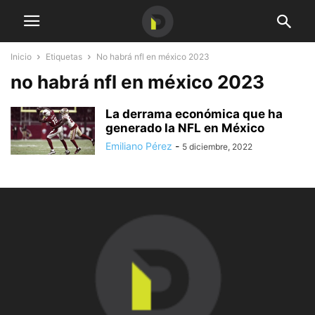
Inicio
Etiquetas
No habrá nfl en méxico 2023
no habrá nfl en méxico 2023
La derrama económica que ha
generado la NFL en México
Emiliano Pérez
-
5 diciembre, 2022