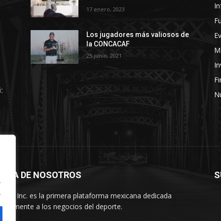
In
17 enero, 2023
Fu
E
Los jugadores más valiosos de
la CONCACAF
Ma
25 junio, 2021
In
F
:
Nú
ERCA DE NOSOTROS
S
.
.
rtes Inc. es la primera plataforma mexicana dedicada
usivamente a los negocios del deporte.