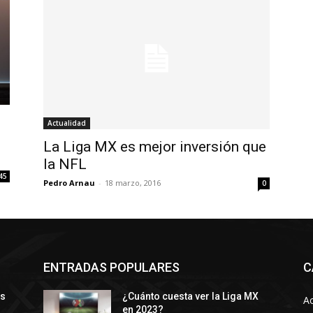
Actualidad
La Liga MX es mejor inversión que
la NFL
45
Pedro Arnau
-
18 marzo, 2016
0
ENTRADAS POPULARES
C
ys
¿Cuánto cuesta ver la Liga MX
Ac
en 2023?