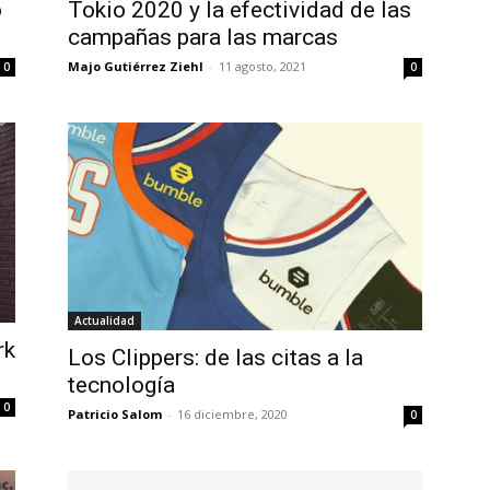
o
Tokio 2020 y la efectividad de las
campañas para las marcas
Majo Gutiérrez Ziehl
-
11 agosto, 2021
0
0
Actualidad
rk
Los Clippers: de las citas a la
tecnología
0
Patricio Salom
-
16 diciembre, 2020
0