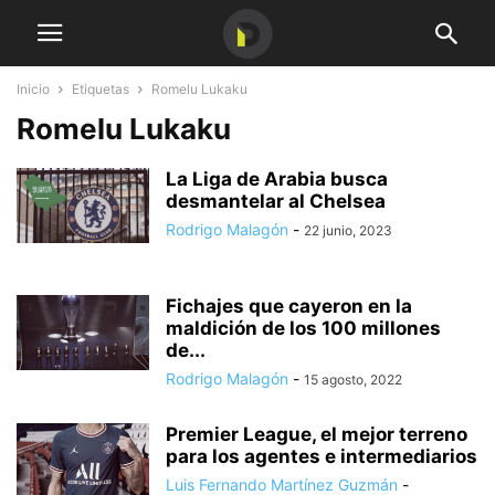
Inicio
Etiquetas
Romelu Lukaku
Romelu Lukaku
La Liga de Arabia busca
desmantelar al Chelsea
Rodrigo Malagón
-
22 junio, 2023
Fichajes que cayeron en la
maldición de los 100 millones
de...
Rodrigo Malagón
-
15 agosto, 2022
Premier League, el mejor terreno
para los agentes e intermediarios
Luis Fernando Martínez Guzmán
-