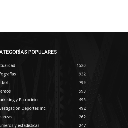
ATEGORÍAS POPULARES
tualidad
1520
fografías
932
tbol
799
ventos
593
rketing y Patrocinio
496
vestigación Deportes Inc.
492
inanzas
262
meros y estadísticas
247