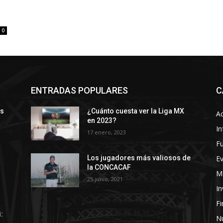
0
ENTRADAS POPULARES
C
ys
¿Cuánto cuesta ver la Liga MX
Ac
en 2023?
In
17 enero, 2023
Fu
E
Los jugadores más valiosos de
la CONCACAF
Ma
25 junio, 2021
In
F
:
Nú