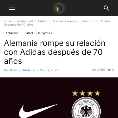
Inicio
Actualidad
Futbol
Alemania rompe su relación con Adidas
después de 70 años
Actualidad
Futbol
Infografías
Alemania rompe su relación
con Adidas después de 70
años
3296
0
Por
Rodrigo Malagón
-
9 abril, 2024