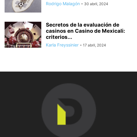
Rodrigo Malagón
-
30 abril, 2024
Secretos de la evaluación de
casinos en Casino de Mexicali:
сriterios...
Karla Freyssinier
-
17 abril, 2024