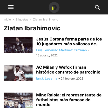
Inicio
Etiquetas
Zlatan Ibrahimovic
Zlatan Ibrahimovic
Jesús Corona forma parte de los
10 jugadores más valiosos de...
Luis Fernando Martínez Guzmán
-
15 agosto, 2022
AC Milan y Wefox firman
histórico contrato de patrocinio
Erick Lezama
-
24 febrero, 2022
Mino Raiola: el representante de
futbolistas más famoso del
mundo