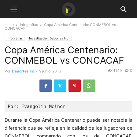
Inicio
Infografías
Copa América Centenario: CONMEBOL vs
CONCACAF
Infografías
Investigación Deportes Inc.
Copa América Centenario:
CONMEBOL vs CONCACAF
1149
0
Por
Deportes Inc
-
9 junio, 2016
Por: Evangelin Melher
Durante la Copa América Centenario puede ser notable la
diferencia que se refleja en la calidad de los jugadores de
CONMEBOL comparado con los de CONCACAF,