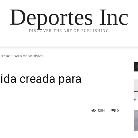
Deportes Inc
DISCOVER THE ART OF PUBLISHING
creada para deportistas
ida creada para
6254
0