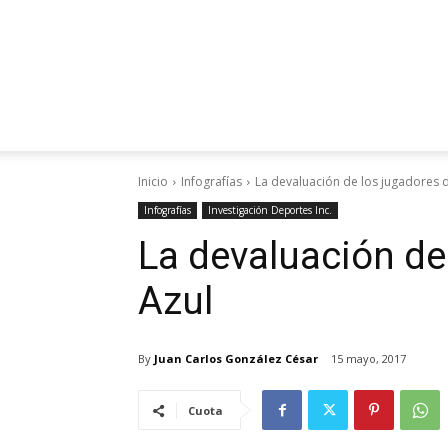
Inicio
Infografías
La devaluación de los jugadores 
Infografías
Investigación Deportes Inc.
La devaluación de
Azul
By
Juan Carlos González César
15 mayo, 2017
Cuota