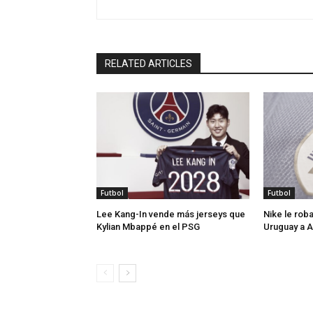
RELATED ARTICLES
Futbol
Futbol
Lee Kang-In vende más jerseys que
Nike le roba
Kylian Mbappé en el PSG
Uruguay a 