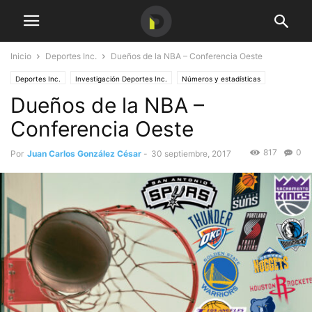
Inicio
Deportes Inc.
Dueños de la NBA – Conferencia Oeste
Deportes Inc.
Investigación Deportes Inc.
Números y estadísticas
Dueños de la NBA –
Conferencia Oeste
817
0
Por
Juan Carlos González César
-
30 septiembre, 2017