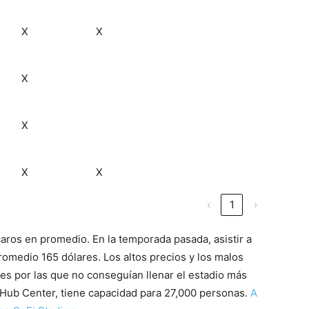
X
X
X
X
X
X
‹
1
›
aros en promedio. En la temporada pasada, asistir a
omedio 165 dólares. Los altos precios y los malos
es por las que no conseguían llenar el estadio más
bHub Center, tiene capacidad para 27,000 personas.
A