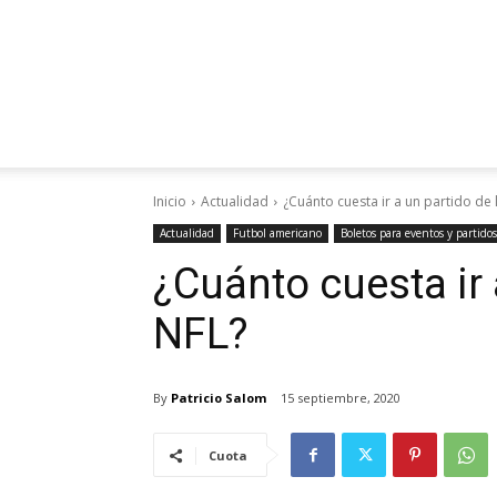
Inicio
Actualidad
¿Cuánto cuesta ir a un partido de 
Actualidad
Futbol americano
Boletos para eventos y partidos
¿Cuánto cuesta ir 
NFL?
By
Patricio Salom
15 septiembre, 2020
Cuota