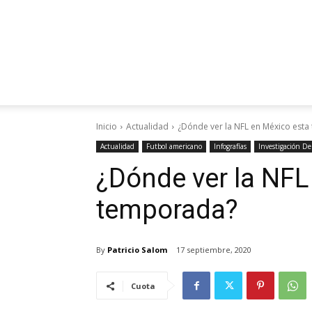
Inicio
Actualidad
¿Dónde ver la NFL en México est
Actualidad
Futbol americano
Infografías
Investigación De
¿Dónde ver la NFL
temporada?
By
Patricio Salom
17 septiembre, 2020
Cuota