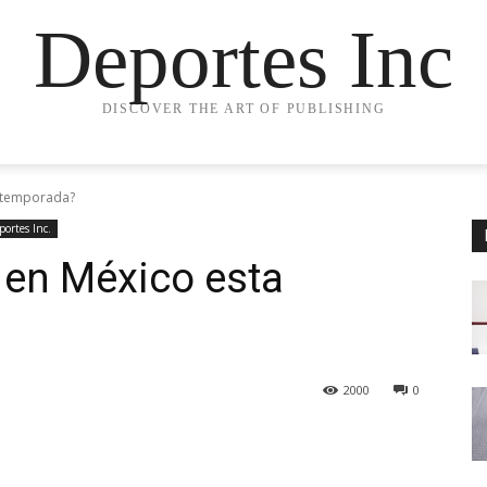
Deportes Inc
DISCOVER THE ART OF PUBLISHING
a temporada?
portes Inc.
 en México esta
2000
0