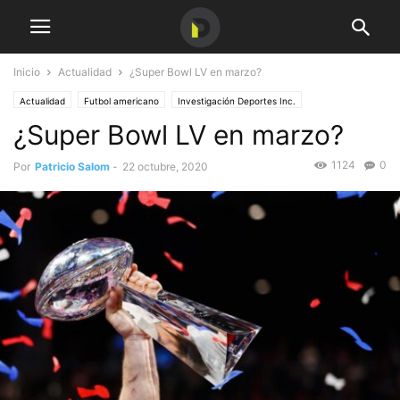
Inicio
Actualidad
¿Super Bowl LV en marzo?
Actualidad
Futbol americano
Investigación Deportes Inc.
¿Super Bowl LV en marzo?
1124
0
Por
Patricio Salom
-
22 octubre, 2020