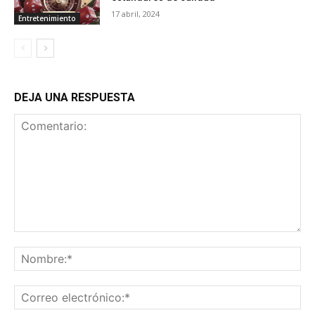
17 abril, 2024
Entretenimiento
DEJA UNA RESPUESTA
Comentario:
No
Co
ele