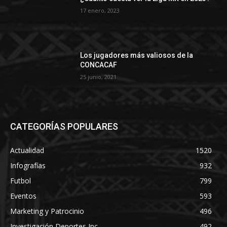
17 enero, 2023
Los jugadores más valiosos de la
CONCACAF
25 junio, 2021
CATEGORÍAS POPULARES
Actualidad
1520
Infografías
932
Futbol
799
Eventos
593
Marketing y Patrocinio
496
Investigación Deportes Inc.
492