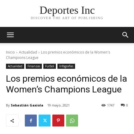
Deportes Inc
DISCOVER THE ART OF PUBLISHING
Inicio
Actualidad
Los premios económicos de la Women's
Champions League
Actualidad
Finanzas
Futbol
Infografías
Los premios económicos de la
Women’s Champions League
By
Sebastián Gaxiola
19 mayo, 2021
1747
0