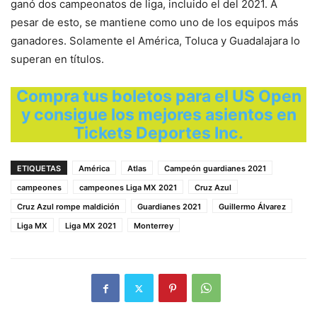
ganó dos campeonatos de liga, incluido el del 2021. A
pesar de esto, se mantiene como uno de los equipos más
ganadores. Solamente el América, Toluca y Guadalajara lo
superan en títulos.
Compra tus boletos para el US Open
y consigue los mejores asientos en
Tickets Deportes Inc.
ETIQUETAS
América
Atlas
Campeón guardianes 2021
campeones
campeones Liga MX 2021
Cruz Azul
Cruz Azul rompe maldición
Guardianes 2021
Guillermo Álvarez
Liga MX
Liga MX 2021
Monterrey