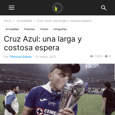
Inicio
Actualidad
Cruz Azul: una larga y costosa espera
Actualidad
Finanzas
Futbol
Infografías
Cruz Azul: una larga y
costosa espera
1203
0
Por
Patricio Salom
-
31 mayo, 2021