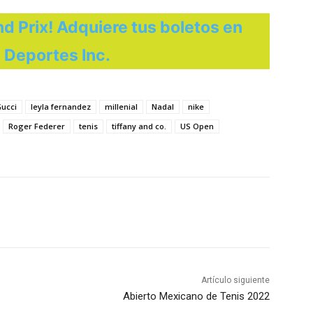
nd Prix! Adquiere tus boletos en
 Deportes Inc.
ucci
leyla fernandez
millenial
Nadal
nike
Roger Federer
tenis
tiffany and co.
US Open
Artículo siguiente
Abierto Mexicano de Tenis 2022