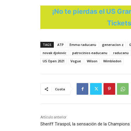
¡No te pierdas el US Gra
Tickets
TAGS
ATP
Emma raducanu
generacion z
G
novak djokovic
patrocinios eaducanu
raducanu
US Open 2021
Vogue
Wilson
Wimbledon
Cuota
Artículo anterior
Sheriff Tiraspol, la sensación de la Champions