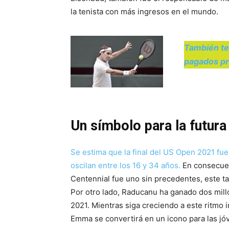
la tenista con más ingresos en el mundo.
También te
pagados pr
Un símbolo para la futur
Se estima que la final del US Open 2021 fue
oscilan entre los 16 y 34 años.
En consecuenc
Centennial fue uno sin precedentes, este t
Por otro lado, Raducanu ha ganado dos mil
2021. Mientras siga creciendo a este ritmo
Emma se convertirá en un icono para las j