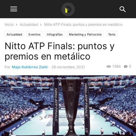
Inicio
Actualidad
Nitto ATP Finals: puntos y premios en metálico
Actualidad
Eventos
Infografías
Marketing y Patrocinio
Tenis
Nitto ATP Finals: puntos y
premios en metálico
1584
0
Por
Majo Gutiérrez Ziehl
-
28 noviembre, 2021