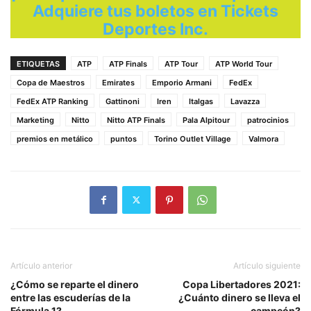
Adquiere tus boletos en Tickets
Deportes Inc.
ETIQUETAS
ATP
ATP Finals
ATP Tour
ATP World Tour
Copa de Maestros
Emirates
Emporio Armani
FedEx
FedEx ATP Ranking
Gattinoni
Iren
Italgas
Lavazza
Marketing
Nitto
Nitto ATP Finals
Pala Alpitour
patrocinios
premios en metálico
puntos
Torino Outlet Village
Valmora
Artículo anterior
Artículo siguiente
¿Cómo se reparte el dinero
Copa Libertadores 2021:
entre las escuderías de la
¿Cuánto dinero se lleva el
Fórmula 1?
campeón?