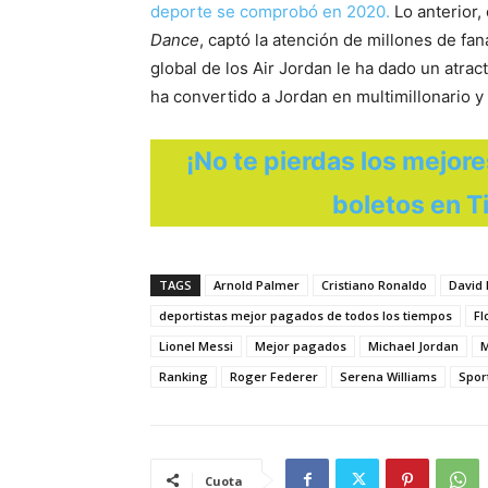
deporte se comprobó en 2020.
Lo anterior,
Dance
, captó la atención de millones de fa
global de los Air Jordan le ha dado un atrac
ha convertido a Jordan en multimillonario y
¡No te pierdas los mejor
boletos en T
TAGS
Arnold Palmer
Cristiano Ronaldo
David
deportistas mejor pagados de todos los tiempos
Fl
Lionel Messi
Mejor pagados
Michael Jordan
M
Ranking
Roger Federer
Serena Williams
Spor
Cuota