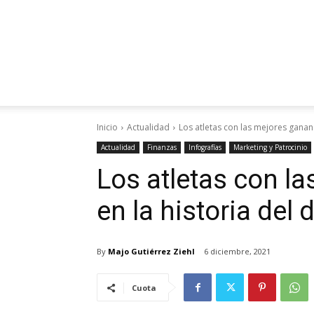
Inicio
Actualidad
Los atletas con las mejores gananc
Actualidad
Finanzas
Infografías
Marketing y Patrocinio
Los atletas con l
en la historia del 
By
Majo Gutiérrez Ziehl
6 diciembre, 2021
Cuota