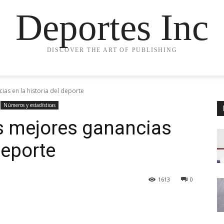
Deportes Inc
DISCOVER THE ART OF PUBLISHING
ias en la historia del deporte
Números y estadísticas
as mejores ganancias
deporte
1613
0