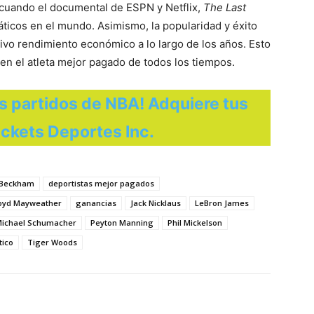
 cuando el documental de ESPN y Netflix,
The Last
náticos en el mundo. Asimismo, la popularidad y éxito
tivo rendimiento económico a lo largo de los años. Esto
 en el atleta mejor pagado de todos los tiempos.
es partidos de NBA! Adquiere tus
ickets Deportes Inc.
 Beckham
deportistas mejor pagados
oyd Mayweather
ganancias
Jack Nicklaus
LeBron James
ichael Schumacher
Peyton Manning
Phil Mickelson
tico
Tiger Woods