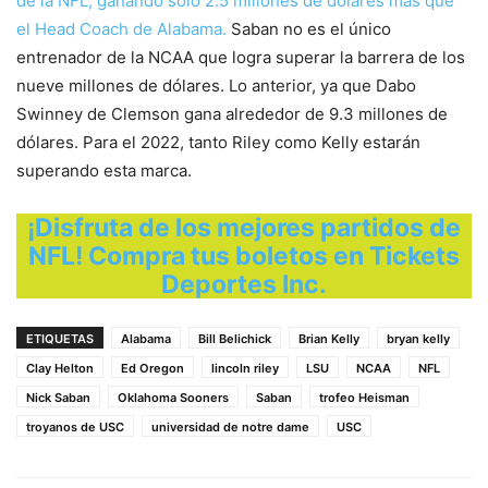
de la NFL, ganando solo 2.5 millones de dólares más que
el Head Coach de Alabama.
Saban no es el único
entrenador de la NCAA que logra superar la barrera de los
nueve millones de dólares. Lo anterior, ya que Dabo
Swinney de Clemson gana alrededor de 9.3 millones de
dólares. Para el 2022, tanto Riley como Kelly estarán
superando esta marca.
¡Disfruta de los mejores partidos de
NFL! Compra tus boletos en Tickets
Deportes Inc.
ETIQUETAS
Alabama
Bill Belichick
Brian Kelly
bryan kelly
Clay Helton
Ed Oregon
lincoln riley
LSU
NCAA
NFL
Nick Saban
Oklahoma Sooners
Saban
trofeo Heisman
troyanos de USC
universidad de notre dame
USC