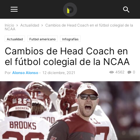
Inicio
Actualidad
Cambios de Head Coach en el fútbol colegial de la
NCAA
Actualidad
Futbol americano
Infografías
Cambios de Head Coach en
el fútbol colegial de la NCAA
4562
0
Por
Alonso Alonso
-
12 diciembre, 2021