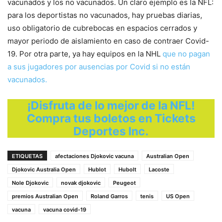
vacunados y los no vacunados. Un claro ejemplo es la NFL:
para los deportistas no vacunados, hay pruebas diarias,
uso obligatorio de cubrebocas en espacios cerrados y
mayor periodo de aislamiento en caso de contraer Covid-
19. Por otra parte, ya hay equipos en la NHL
que no pagan
a sus jugadores por ausencias por Covid si no están
vacunados.
¡Disfruta de lo mejor de la NFL!
Compra tus boletos en Tickets
Deportes Inc.
ETIQUETAS
afectaciones Djokovic vacuna
Australian Open
Djokovic Australia Open
Hublot
Hubolt
Lacoste
Nole Djokovic
novak djokovic
Peugeot
premios Australian Open
Roland Garros
tenis
US Open
vacuna
vacuna covid-19