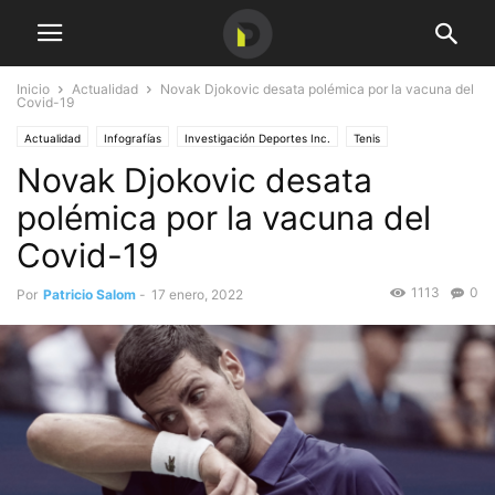
Inicio
Actualidad
Novak Djokovic desata polémica por la vacuna del
Covid-19
Actualidad
Infografías
Investigación Deportes Inc.
Tenis
Novak Djokovic desata
polémica por la vacuna del
Covid-19
1113
0
Por
Patricio Salom
-
17 enero, 2022