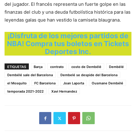
del jugador. El francés representa un fuerte golpe en las
finanzas del club y una deuda futbolística histórica para las
leyendas galas que han vestido la camiseta blaugrana.
¡Disfruta de los mejores partidos de
NBA! Compra tus boletos en Tickets
Deportes Inc.
ETIQUETAS
Barça
contrato
costo de Dembélé
Dembélé
Dembélé sale del Barcelona
Dembelé se despide del Barcelona
el Mosquito
FC Barcelona
Joan Laporta
Ousmane Dembélé
temporada 2021-2022
Xavi Hernandez