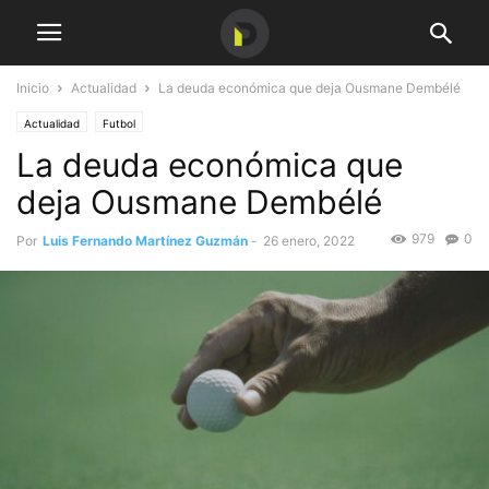
Inicio
Actualidad
La deuda económica que deja Ousmane Dembélé
Actualidad
Futbol
La deuda económica que
deja Ousmane Dembélé
979
0
Por
Luis Fernando Martínez Guzmán
-
26 enero, 2022