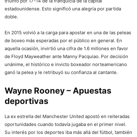
triunfo por 17-14 de la franquicia de la capital
estadounidense. Esto significó una alegría por partida
doble.
En 2015 volvió a la carga para apostar en una de las peleas
de boxeo más esperadas por el público en general. En
aquella ocasión, invirtió una cifra de 1.6 millones en favor
de Floyd Mayweather ante Manny Pacquiao. Por decisión
unánime, el histórico e invicto boxeador norteamericano
ganó la pelea y le retribuyó su confianza al cantante.
Wayne Rooney
– Apuestas
deportivas
La ex estrella del Manchester United apostó en reiteradas
oportunidades cuando todavía jugaba en el primer nivel.
Su interés por los deportes iba más allá del fútbol, también