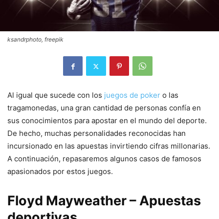
ksandrphoto, freepik
Al igual que sucede con los
juegos de poker
o las
tragamonedas, una gran cantidad de personas confía en
sus conocimientos para apostar en el mundo del deporte.
De hecho, muchas personalidades reconocidas han
incursionado en las apuestas invirtiendo cifras millonarias.
A continuación, repasaremos algunos casos de famosos
apasionados por estos juegos.
Floyd Mayweather
– Apuestas
deportivas