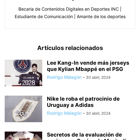
Becaria de Contenidos Digitales en Deportes INC |
Estudiante de Comunicación | Amante de los deportes
Artículos relacionados
Lee Kang-In vende más jerseys
que Kylian Mbappé en el PSG
Rodrigo Malagón
-
30 abril, 2024
Nike le roba el patrocinio de
Uruguay a Adidas
Rodrigo Malagón
-
30 abril, 2024
Secretos de la evaluación de