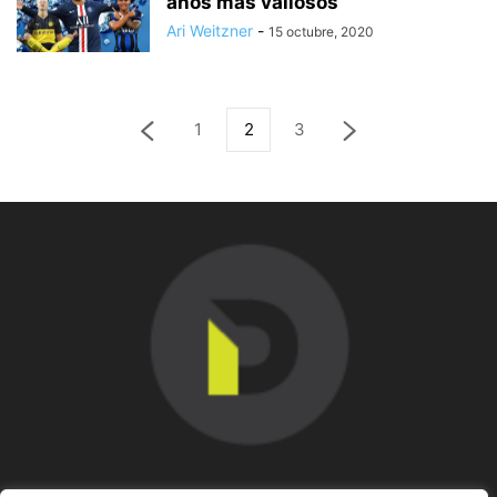
años más valiosos
Ari Weitzner
-
15 octubre, 2020
1
2
3