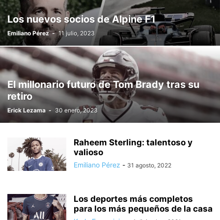
TECNOLOGÍA
TENIS
TENIS
TRABAJO Y AGENTES
TRAVEL
Los nuevos socios de Alpine F1
TV Y AUDIENCIA
UANL
UNDER ARMOUR
VIAJES - DESTACADOS
Emiliano Pérez
-
11 julio, 2023
VIAJES - EVENTOS DEPORTIVOS
VIDEO
El millonario futuro de Tom Brady tras su
retiro
Erick Lezama
-
30 enero, 2023
Raheem Sterling: talentoso y
valioso
Emiliano Pérez
-
31 agosto, 2022
Los deportes más completos
para los más pequeños de la casa