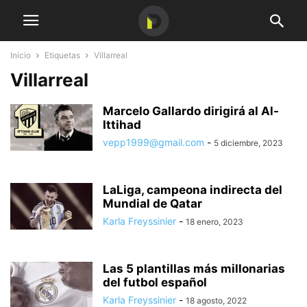
Inicio
Etiquetas
Villarreal
Villarreal
Marcelo Gallardo dirigirá al Al-
Ittihad
vepp1999@gmail.com
-
5 diciembre, 2023
LaLiga, campeona indirecta del
Mundial de Qatar
Karla Freyssinier
-
18 enero, 2023
Las 5 plantillas más millonarias
del futbol español
Karla Freyssinier
-
18 agosto, 2022