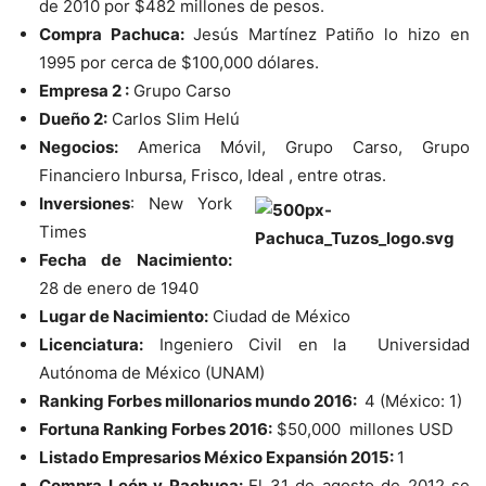
de 2010 por $482 millones de pesos.
Compra Pachuca:
Jesús Martínez Patiño lo hizo en
1995 por cerca de $100,000 dólares.
Empresa 2 :
Grupo Carso
Dueño 2:
Carlos Slim Helú
Negocios:
America Móvil, Grupo Carso, Grupo
Financiero Inbursa, Frisco, Ideal , entre otras.
Inversiones
: New York
Times
Fecha de Nacimiento:
28 de enero de 1940
Lugar de Nacimiento:
Ciudad de México
Licenciatura:
Ingeniero Civil en la Universidad
Autónoma de México (UNAM)
Ranking Forbes millonarios mundo 2016:
4 (México: 1)
Fortuna Ranking Forbes 2016:
$50,000 millones USD
Listado Empresarios México Expansión 2015:
1
Compra León y Pachuca:
El 31 de agosto de 2012 se