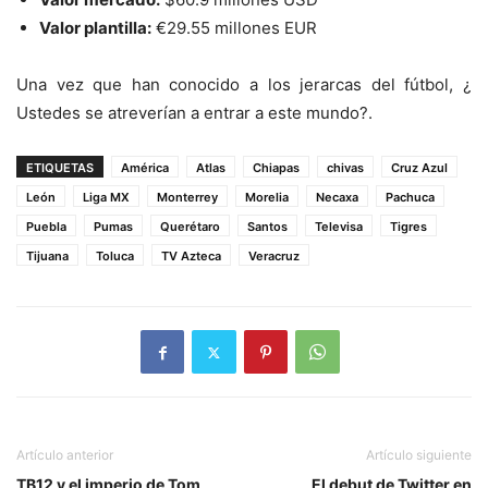
Valor plantilla:
€
29.55 millones EUR
Una vez que han conocido a los jerarcas del fútbol, ¿
Ustedes se atreverían a entrar a este mundo?.
ETIQUETAS
América
Atlas
Chiapas
chivas
Cruz Azul
León
Liga MX
Monterrey
Morelia
Necaxa
Pachuca
Puebla
Pumas
Querétaro
Santos
Televisa
Tigres
Tijuana
Toluca
TV Azteca
Veracruz
Artículo anterior
Artículo siguiente
TB12 y el imperio de Tom
El debut de Twitter en