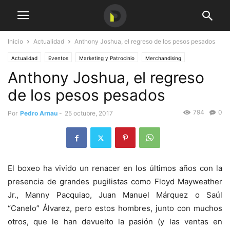
Inicio
Actualidad
Anthony Joshua, el regreso de los pesos pesados
Actualidad
Eventos
Marketing y Patrocinio
Merchandising
Anthony Joshua, el regreso
Patrocinio
de los pesos pesados
794
0
Por
Pedro Arnau
-
25 octubre, 2017
El boxeo ha vivido un renacer en los últimos años con la
presencia de grandes pugilistas como Floyd Mayweather
Jr., Manny Pacquiao, Juan Manuel Márquez o Saúl
“Canelo” Álvarez, pero estos hombres, junto con muchos
otros, que le han devuelto la pasión (y las ventas en