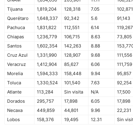
Tijuana
1,819,204
128,318
7.05
102,871
Querétaro
1,648,337
92,342
5.6
91,143
Pachuca
1,831,822
112,551
6.14
119,267
Chiapas
1,236,779
106,715
8.63
73,805
Santos
1,602,354
142,263
8.88
153,77
Cruz Azul
1,331,990
128,907
9.68
111,556
Veracruz
1,412,904
85,627
6.06
111,759
Morelia
1,594,333
158,448
9.94
95,857
Toluca
1,330,524
101,540
7.63
92,254
Atlante
113,284
Sin visita
N/A
17,500
Dorados
295,757
17,898
6.05
17,898
Necaxa
449,859
44,801
9.96
22,231
Lobos
158,376
19,495
12.31
Sin visi