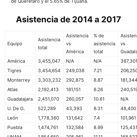
de Querétaro y el 5.65% de Tijuana.
Asistencia de 2014 a 2017
Asistencia
% de
Asisten
Asistencia
Equipo
vs
asistencia
vs
total
América
total
Guadala
América
3,455,047
N/A
N/A
387,30
Tigres
3,454,654
249,038
7.21
206,25
Monterrey
3,303,232
292,875
8.87
181,34
Atlas
2,192,413
181,151
8.26
240,51
Guadalajara
2,451,070
260,057
10.61
N/A
U. De G.
522,289
43,393
8.31
48,400
León
1,778,360
131,642
7.4
101,961
Puebla
1,474,761
132,584
8.99
125,43
UNAM
1,854,650
205,961
11.11
168,52