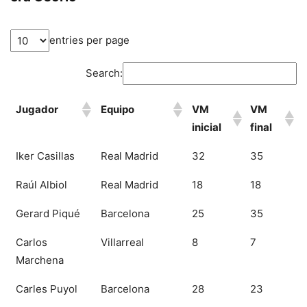
entries per page
Search:
Jugador
Equipo
VM
VM
inicial
final
Iker Casillas
Real Madrid
32
35
Raúl Albiol
Real Madrid
18
18
Gerard Piqué
Barcelona
25
35
Carlos
Villarreal
8
7
Marchena
Carles Puyol
Barcelona
28
23