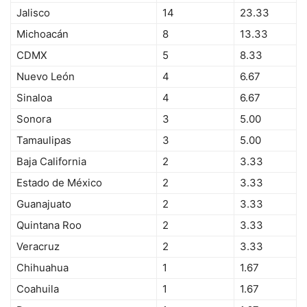
Jalisco
14
23.33
Michoacán
8
13.33
CDMX
5
8.33
Nuevo León
4
6.67
Sinaloa
4
6.67
Sonora
3
5.00
Tamaulipas
3
5.00
Baja California
2
3.33
Estado de México
2
3.33
Guanajuato
2
3.33
Quintana Roo
2
3.33
Veracruz
2
3.33
Chihuahua
1
1.67
Coahuila
1
1.67