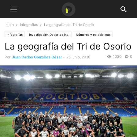
Inicio
Infografías
La geografía del Tri de Osorio
Infografías
Investigación Deportes Inc.
Números y estadísticas
La geografía del Tri de Osorio
1080
0
Por
Juan Carlos González César
-
25 junio, 2018