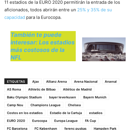
11 estadios de la EURO 2020 permitirán la entrada de los
aficionados, todos abrirán entre un
25% y 35% de su
capacidad
para la Eurocopa.
También te puede
interesar: Los estadios
más costosos de la
NFL
ETIQUETAS
Ajax
Allianz Arena
Arena Nacional
Arsenal
AS Roma
Athletic de Bilbao
Atlético de Madrid
Baku Olympic Stadium
bayer leverkusen
Bayern Munich
Camp Nou
Champions League
Chelsea
Costos en los estadios
Estadio de la Cartuja
estadios
EURO 2020
Eurocopa
Europa League
FA Cup
FC Barcelona
FC København
ferenc puskas
Hampden Park