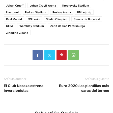
Johan Cruyff
Johan Cruyff Arena
Krestovsky Stadium
Liverpool
Parken Stadium
Puskas Arena
RB Leipzig
Real Madrid
SS Lazio
Stadio Olimpico
Steaua de Bucarest
UEFA
Wembley Stadium
Zenit de San Petersburgo
Zinedine Zidane
Artículo anterior
Artículo siguiente
El Club Necaxa estrena
Euro 2020: las plantillas más
inversionistas
caras del torneo