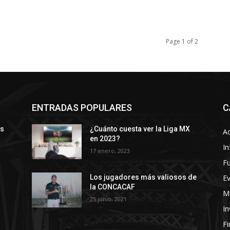
Page 1 of 2
ENTRADAS POPULARES
C
ys
¿Cuánto cuesta ver la Liga MX
Ac
en 2023?
In
17 enero, 2023
Fu
E
Los jugadores más valiosos de
la CONCACAF
Ma
25 junio, 2021
In
F