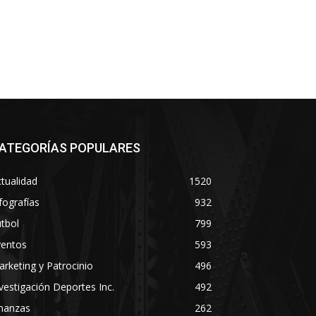
ATEGORÍAS POPULARES
tualidad
1520
fografías
932
tbol
799
ventos
593
rketing y Patrocinio
496
vestigación Deportes Inc.
492
inanzas
262