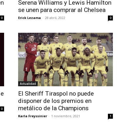
en
Serena Williams y Lewis Hamilton
se unen para comprar al Chelsea
Erick Lezama
-
28 abril, 2022
0
0
Actualidad
de
El Sheriff Tiraspol no puede
disponer de los premios en
metálico de la Champions
0
Karla Freyssinier
-
1 noviembre, 2021
1