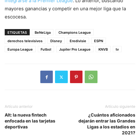
integrarse a la Premier League
. Lo anterior, buscando
mayores ganancias y competir en una mejor liga que la
escocesa.
ETIQUETAS
BeNeLiga
Champions League
derechos televisivos
Disney
Eredivisie
ESPN
Europa League
Futbol
Jupiler Pro League
KNVB
tv
Artículo anterior
Artículo siguiente
Alt: la nueva fintech
¿Cuántos aficionados
enfocada en las tarjetas
dejarán entrar las Grandes
deportivas
Ligas a los estadios en
2021?