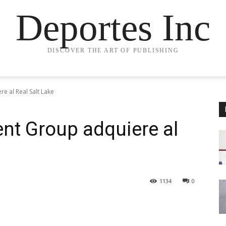
Deportes Inc
DISCOVER THE ART OF PUBLISHING
e al Real Salt Lake
nt Group adquiere al
1134
0