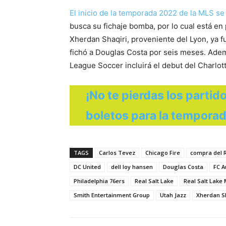
El inicio de la temporada 2022 de la MLS 
busca su fichaje bomba, por lo cual está en 
Xherdan Shaqiri, proveniente del Lyon, ya f
fichó a Douglas Costa por seis meses. Adem
League Soccer incluirá el debut del Charlot
¡No te pierdas los partid
boletos para la temporad
TAGS
Carlos Tevez
Chicago Fire
compra del R
DC United
dell loy hansen
Douglas Costa
FC 
Philadelphia 76ers
Real Salt Lake
Real Salt Lake
Smith Entertainment Group
Utah Jazz
Xherdan S