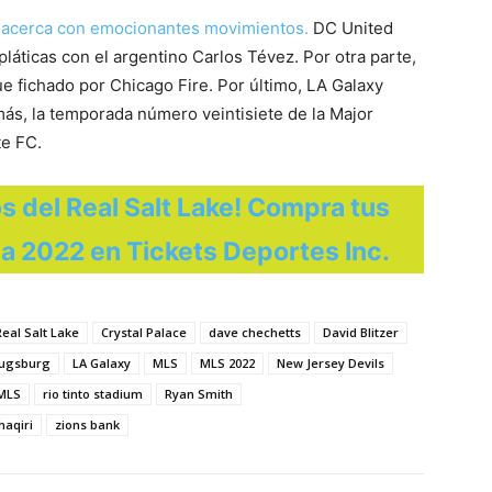
se acerca con emocionantes movimientos.
DC United
pláticas con el argentino Carlos Tévez. Por otra parte,
ue fichado por Chicago Fire. Por último, LA Galaxy
ás, la temporada número veintisiete de la Major
te FC.
os del Real Salt Lake! Compra tus
a 2022 en Tickets Deportes Inc.
eal Salt Lake
Crystal Palace
dave chechetts
David Blitzer
Augsburg
LA Galaxy
MLS
MLS 2022
New Jersey Devils
 MLS
rio tinto stadium
Ryan Smith
haqiri
zions bank