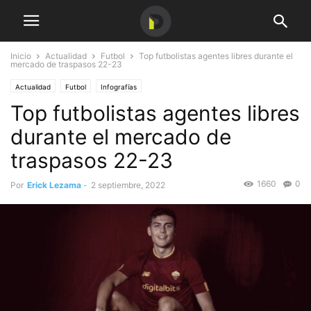
Inicio
Actualidad
Futbol
Top futbolistas agentes libres durante el
mercado de traspasos 22-23
Actualidad
Futbol
Infografías
Top futbolistas agentes libres
durante el mercado de
traspasos 22-23
1660
0
Por
Erick Lezama
-
2 septiembre, 2022