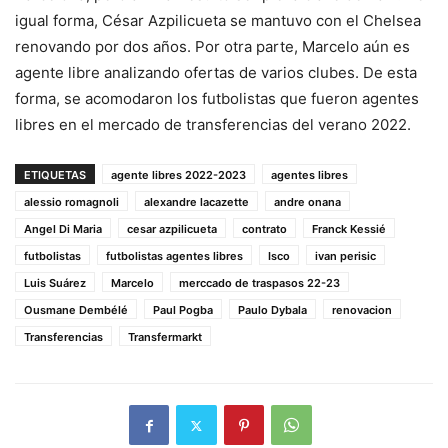
igual forma, César Azpilicueta se mantuvo con el Chelsea
renovando por dos años. Por otra parte, Marcelo aún es
agente libre analizando ofertas de varios clubes. De esta
forma, se acomodaron los futbolistas que fueron agentes
libres en el mercado de transferencias del verano 2022.
ETIQUETAS
agente libres 2022-2023
agentes libres
alessio romagnoli
alexandre lacazette
andre onana
Angel Di Maria
cesar azpilicueta
contrato
Franck Kessié
futbolistas
futbolistas agentes libres
Isco
ivan perisic
Luis Suárez
Marcelo
merccado de traspasos 22-23
Ousmane Dembélé
Paul Pogba
Paulo Dybala
renovacion
Transferencias
Transfermarkt