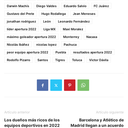
Darwin Machís
Diego Valdes
Eduardo Salvio
FC Juárez
Gustavo del Prete
Hugo Rodallega
Jean Meneses
jonathan rodriguez
León
Leonardo Fernández
líder apertura 2022
Liga MX
Maxi Moralez
máximo goleador apertura 2022
Monterrey
Nacaxa
Nicolás Ibáñez
nicolas lopez
Pachuca
peor equipo apertura 2022
Puebla
resultados apertura 2022
Rodolfo Pizarro
Santos
Tigres
Toluca
Victor Dávila
Artículo anterior
Artículo siguiente
Los dueños más ricos de los
Barcelona y Atlético de
equipos deportivos en 2022
Madrid llegan a un acuerdo