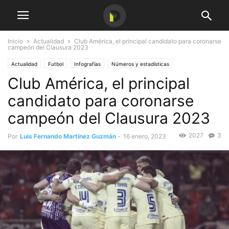
Inicio
Actualidad
Club América, el principal candidato para coronarse
campeón del Clausura 2023
Actualidad
Futbol
Infografías
Números y estadísticas
Club América, el principal
candidato para coronarse
campeón del Clausura 2023
2027
3
Por
Luis Fernando Martínez Guzmán
-
16 enero, 2023