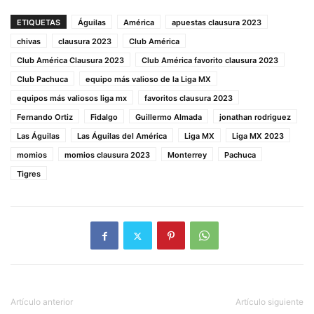
ETIQUETAS
Águilas
América
apuestas clausura 2023
chivas
clausura 2023
Club América
Club América Clausura 2023
Club América favorito clausura 2023
Club Pachuca
equipo más valioso de la Liga MX
equipos más valiosos liga mx
favoritos clausura 2023
Fernando Ortiz
Fidalgo
Guillermo Almada
jonathan rodriguez
Las Águilas
Las Águilas del América
Liga MX
Liga MX 2023
momios
momios clausura 2023
Monterrey
Pachuca
Tigres
Artículo anterior
Artículo siguiente