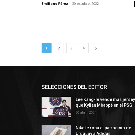
Emiliano Pérez
-
30 octubre, 2022
1
2
3
4
SELECCIONES DEL EDITOR
Lee Kang-In vende más jerse
que Kylian Mbappé en el PSG
30 abril, 2024
Nike le roba el patrocinio de
Uruguay a Adidas