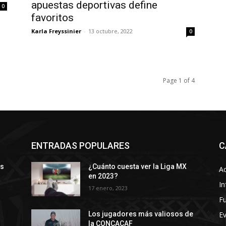
apuestas deportivas define
0
favoritos
Karla Freyssinier
-
13 octubre, 2022
0
Page 1 of 4
ENTRADAS POPULARES
C
ys
¿Cuánto cuesta ver la Liga MX
Ac
en 2023?
In
17 enero, 2023
Fu
E
Los jugadores más valiosos de
la CONCACAF