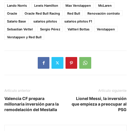
Lando Norris
Lewis Hamilton
Max Verstappen
McLaren
Oracle
Oracle Red Bull Racing
Red Bull
Renovación contrato
Salario Base
salarios pilotos
salarios pilotos F1
Sebastian Vettel
Sergio Pérez
Valtteri Bottas
Verstappen
Verstappen y Red Bull
Artículo anterior
Artículo siguiente
Valencia CF prepara
Lionel Messi, la inversión
millonaria inversión para la
que empieza a preocupar al
remodelación del Mestalla
PSG