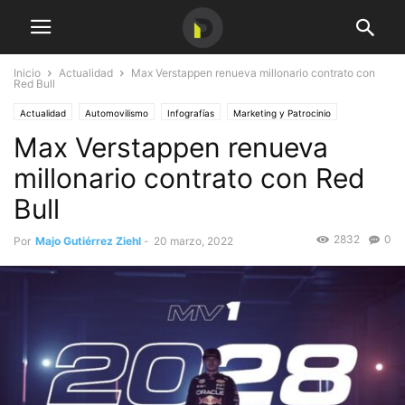
Inicio
Actualidad
Max Verstappen renueva millonario contrato con
Red Bull
Actualidad
Automovilismo
Infografías
Marketing y Patrocinio
Max Verstappen renueva
Marketing
Números y estadísticas
Patrocinio
millonario contrato con Red
Bull
2832
0
Por
Majo Gutiérrez Ziehl
-
20 marzo, 2022