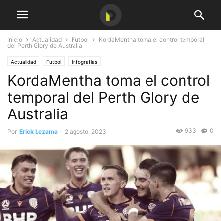
Inicio
Actualidad
Futbol
KordaMentha toma el control temporal
del Perth Glory de Australia
Actualidad
Futbol
Infografías
KordaMentha toma el control
temporal del Perth Glory de
Australia
933
0
Por
Erick Lezama
-
2 agosto, 2023