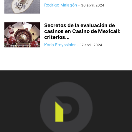
Rodrigo Malagón
-
30 abril, 2024
Secretos de la evaluación de
casinos en Casino de Mexicali:
сriterios...
Karla Freyssinier
-
17 abril, 2024