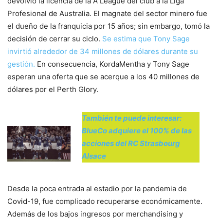
devolvió la licencia de la A League del club a la Liga
Profesional de Australia. El magnate del sector minero fue
el dueño de la franquicia por 15 años; sin embargo, tomó la
decisión de cerrar su ciclo.
Se estima que Tony Sage
invirtió alrededor de 34 millones de dólares durante su
gestión.
En consecuencia, KordaMentha y Tony Sage
esperan una oferta que se acerque a los 40 millones de
dólares por el Perth Glory.
También te puede interesar:
BlueCo adquiere el 100% de las
acciones del RC Strasbourg
Alsace
Desde la poca entrada al estadio por la pandemia de
Covid-19, fue complicado recuperarse económicamente.
Además de los bajos ingresos por merchandising y