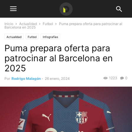
Inicio
Actualidad
Futbol
Puma prepara oferta para patrocinar al
Barcelona en 2025
Actualidad
Futbol
Infografías
Puma prepara oferta para
patrocinar al Barcelona en
2025
1223
0
Por
Rodrigo Malagón
-
26 enero, 2024